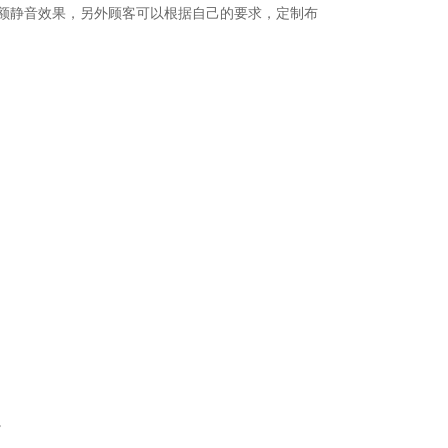
效果，另外顾客可以根据自己的要求，定制布
。