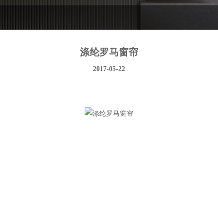
涤纶罗马窗帘
2017-05-22