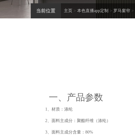
当前位置
主页
>
本色直播app定制
>
罗马窗帘
>
一、产品参数
1、材质：涤纶
2、面料主成分：聚酯纤维（涤纶）
3、面料主成分含量：80%