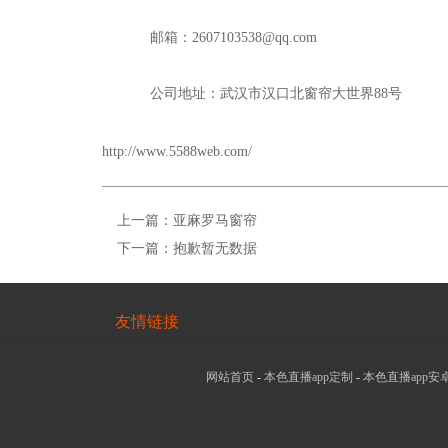
邮箱：2607103538@qq.com
公司地址：武汉市汉口北窗帘大世界88号
http://www.5588web.com/
上一篇：亚麻罗马窗帘
下一篇：抱歉暂无数据
友情链接
网站首页
-
本色直播app定制
-
本色直播app安