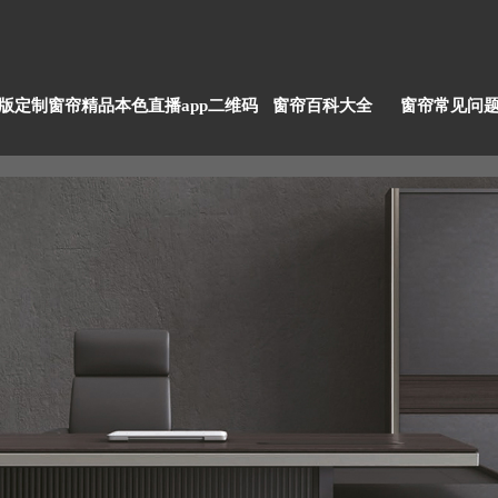
,本色直播app安卓版,本色直
卓版定制
窗帘精品本色直播app二维码
窗帘百科大全
窗帘常见问