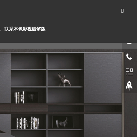
播app二维码
题
联系本色影视破解版