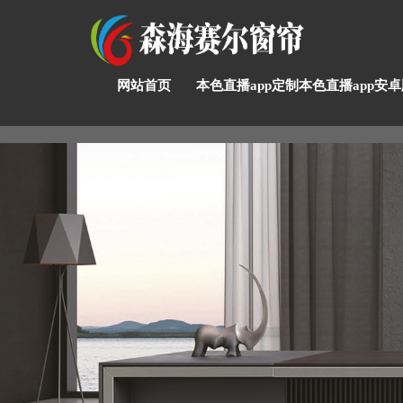
本色影视破解版,本色直播app
网站首页
本色直播app定制
本色直播app安